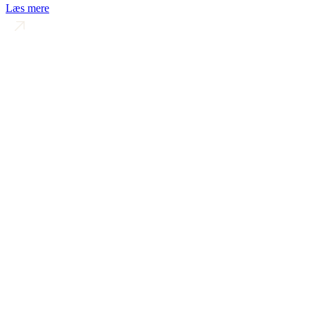
Læs mere
Dette site er beskyttet af reCAPTCHA, og Googles
Privatlivspolitik
og
Servicevilkår