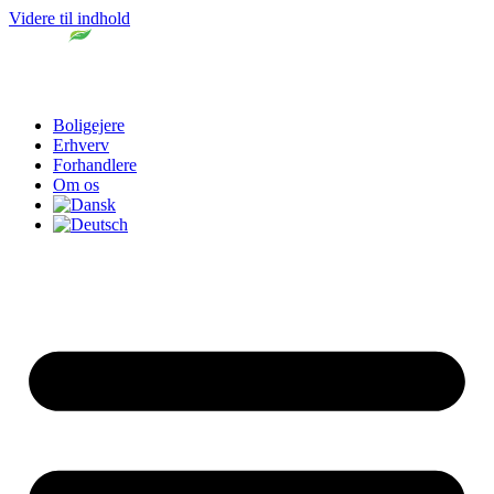
Videre til indhold
Boligejere
Erhverv
Forhandlere
Om os