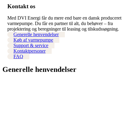
Kontakt os
Med DVI Energi får du mere end bare en dansk produceret
varmepumpe. Du får en partner til alt, du behøver – fra
projektering og beregninger til leasing og tilskudssøgning.
Generelle henvendelser
Køb af varmepumpe
Support & service
Kontaktpersoner
FAQ
Generelle henvendelser
Har du spørgsmål, brug for yderligere information eller noget helt
tredje?
Så vil vi meget gerne høre fra dig.
Send os en mail direkte
info@dvienergi.com