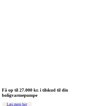
Links
Filarkiv
Vejledninger, Brochurer og datablade til private
Vejledninger, Brochurer og datablade til erhverv
Om DVI energi
Kontakt os
Varmepumper til private
Varmepumper til erhverv
Forhandlere
FAQ
Salgs- og leveringsbetingelser
Privatlivspolitik
Cookiepolitik
Vi er DS/EN ISO 9001: 2015 -certificeret
Få op til 27.000 kr. i tilskud til din
Webløsning af Apropos Bureau
boligvarmepumpe
Læs mere her