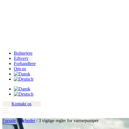
Boligejere
Erhverv
Forhandlere
Om os
Kontakt os
Forside
/
Nyheder
/
3 vigtige regler for varmepumper