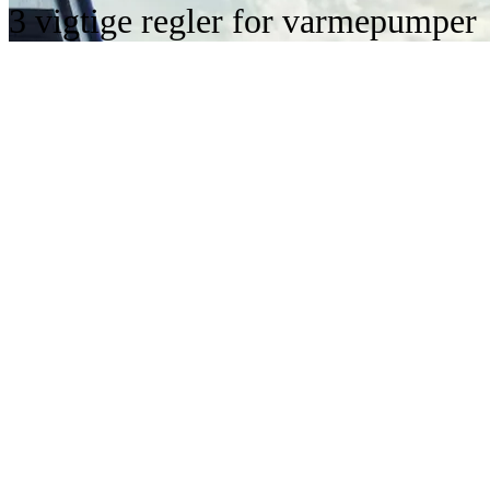
3 vigtige regler for varmepumper
Er du grøn i verden af varmepumper, eller trænger du til at få f
Hvor skal den stå?