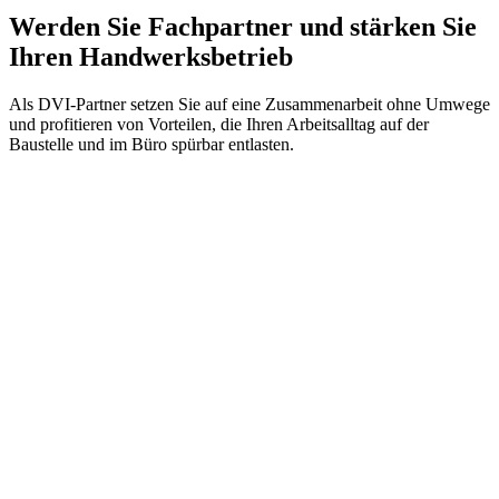
Werden Sie Fachpartner und stärken Sie
Ihren Handwerksbetrieb
Als DVI-Partner setzen Sie auf eine Zusammenarbeit ohne Umwege
und profitieren von Vorteilen, die Ihren Arbeitsalltag auf der
Baustelle und im Büro spürbar entlasten.
Zuverlässiger Partner:
Unsere in Dänemark hergestellten Wärmepumpen verbinden
Design, Ästhetik und Betriebssicherheit mit Nachhaltigkeit
und minimalem Arbeitsaufwand. Mit über 40 Jahren
Erfahrung und Fachwissen sind wir ein zuverlässiger Partner
für die Energiewende.
Komplettes Propanprogramm:
DVI Energi bietet ein komplettes Produktsortiment für
Propan-Wärmepumpen. Mit unseren Wärmepumpen decken
wir einen Leistungsbereich von 4–200 kW ab.
Direkt beim Hersteller einkaufen:
Sie kaufen direkt bei denen, die die Wärmepumpe entwickelt
und hergestellt haben. Das garantiert Ihnen technisch versierte