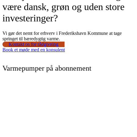
være dansk, grøn og uden store
investeringer?
Vi gør det nemt for erhverv i Frederikshavn Kommune at tage
springet til bæredygtig varme.
Kontakt os for rådgivning
Book et møde med en konsulent
Varmepumper på abonnement
Nul kroner i udbetaling
Du slipper for investeringen og får installeret en komplet
varmeløsning